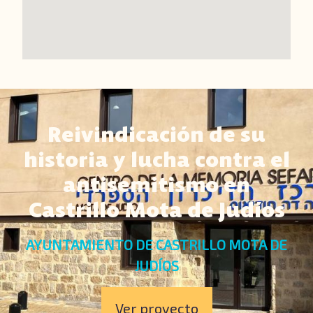
Reivindicación de su
historia y lucha contra el
antisemitismo en
Castrillo Mota de Judíos
AYUNTAMIENTO DE CASTRILLO MOTA DE
JUDÍOS
Ver proyecto