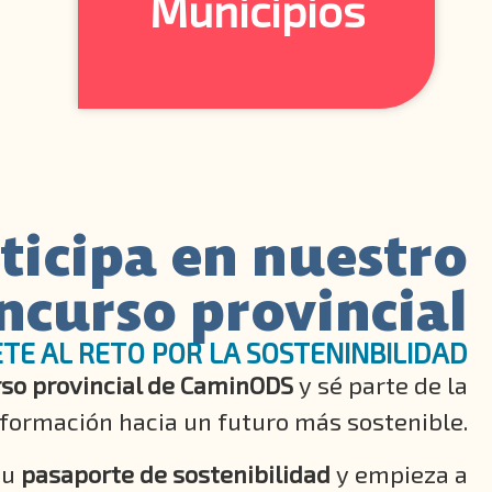
P
r
o
y
e
c
t
o
s
ticipa en nuestro
ncurso provincial
TE AL RETO POR LA SOSTENINBILIDAD
so provincial de CaminODS
y sé parte de la
formación hacia un futuro más sostenible.
tu
pasaporte de sostenibilidad
y empieza a