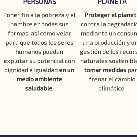
PERSONAS
PLANETA
Poner fin a la pobreza y el
Proteger el planet
hambre en todas sus
contra la degradaci
formas, así como velar
mediante un consu
para que todos los seres
una producción y u
humanos puedan
gestión de los recur
explotar su potencial con
naturales sostenible
dignidad e igualdad
en un
tomar medidas
pa
medio ambiente
frenar el cambio
saludable
.
climático.