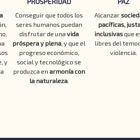
PROSPERIDAD
PAZ
a
Conseguir que todos los
Alcanzar
socied
ón,
seres humanos puedan
pacíficas, just
mo,
disfrutar de una
vida
inclusivas
que e
na
próspera y plena
, y que el
libres del temor
sos
progreso económico,
violencia.
, y
social y tecnológico se
ra
produzca en
armonía con
la naturaleza
.